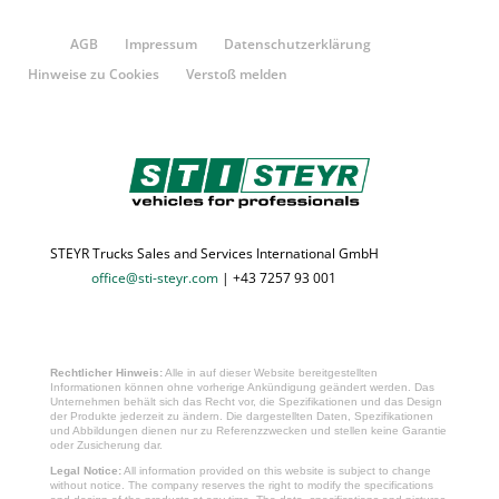
AGB
Impressum
Datenschutzerklärung
Hinweise zu Cookies
Verstoß melden
STEYR Trucks Sales and Services International GmbH
office@sti-steyr.com
| +43 7257 93 001
Rechtlicher Hinweis:
Alle in auf dieser Website bereitgestellten
Informationen können ohne vorherige Ankündigung geändert werden. Das
Unternehmen behält sich das Recht vor, die Spezifikationen und das Design
der Produkte jederzeit zu ändern. Die dargestellten Daten, Spezifikationen
und Abbildungen dienen nur zu Referenzzwecken und stellen keine Garantie
oder Zusicherung dar.
Legal Notice:
All information provided on this website is subject to change
without notice. The company reserves the right to modify the specifications