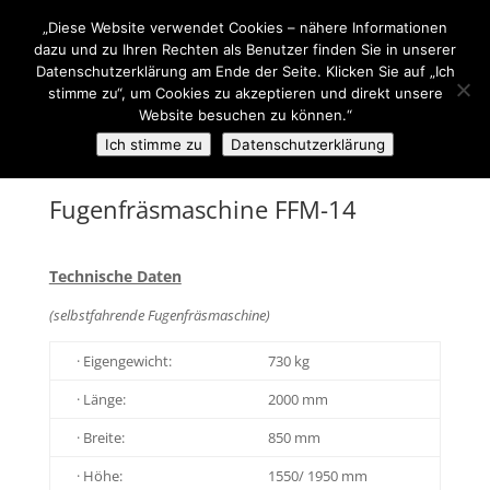
+43(0)7257 93 001
office@sti-steyr.com
„Diese Website verwendet Cookies – nähere Informationen
dazu und zu Ihren Rechten als Benutzer finden Sie in unserer
Datenschutzerklärung am Ende der Seite. Klicken Sie auf „Ich
stimme zu“, um Cookies zu akzeptieren und direkt unsere
Website besuchen zu können.“
Ich stimme zu
Datenschutzerklärung
Fugenfräsmaschine FFM-14
Technische Daten
(selbstfahrende Fugenfräsmaschine)
· Eigengewicht:
730 kg
· Länge:
2000 mm
· Breite:
850 mm
· Höhe:
1550/ 1950 mm