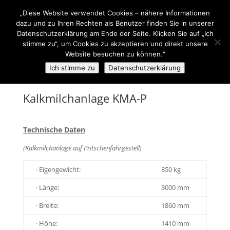
+43(0)7257 93 001
office@sti-steyr.com
„Diese Website verwendet Cookies – nähere Informationen
dazu und zu Ihren Rechten als Benutzer finden Sie in unserer
Datenschutzerklärung am Ende der Seite. Klicken Sie auf „Ich
stimme zu“, um Cookies zu akzeptieren und direkt unsere
Website besuchen zu können.“
Ich stimme zu
Datenschutzerklärung
Kalkmilchanlage KMA-P
Technische Daten
(Kalkmilchanlage auf Pritschenfahrgestell)
· Eigengewicht:
850 kg
· Länge:
3000 mm
· Breite:
1860 mm
· Höhe:
1410 mm