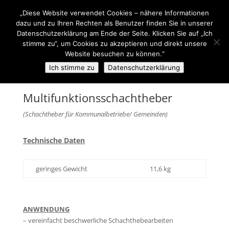
+43(0)7257 93 001
office@sti-steyr.com
„Diese Website verwendet Cookies – nähere Informationen
dazu und zu Ihren Rechten als Benutzer finden Sie in unserer
Datenschutzerklärung am Ende der Seite. Klicken Sie auf „Ich
stimme zu“, um Cookies zu akzeptieren und direkt unsere
Website besuchen zu können.“
Ich stimme zu
Datenschutzerklärung
Multifunktionsschachtheber
(Schachtheber für Kommunalbetriebe/ Gemeinden)
Technische Daten
geringes Gewicht
11,6 kg
ANWENDUNG
– vereinfacht beschwerliche Schachthebearbeiten