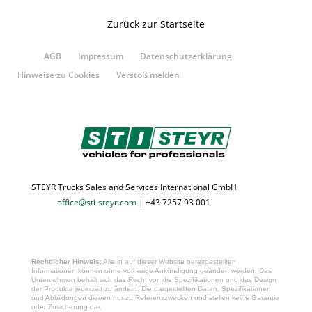
Zurück zur Startseite
AGB
Impressum
Datenschutzerklärung
Hinweise zu Cookies
Verstoß melden
STEYR Trucks Sales and Services International GmbH
office@sti-steyr.com
| +43 7257 93 001
Rechtlicher Hinweis:
Alle in auf dieser Website bereitgestellten
Informationen können ohne vorherige Ankündigung geändert werden. Das
Unternehmen behält sich das Recht vor, die Spezifikationen und das Design
der Produkte jederzeit zu ändern. Die dargestellten Daten, Spezifikationen
und Abbildungen dienen nur zu Referenzzwecken und stellen keine Garantie
oder Zusicherung dar.